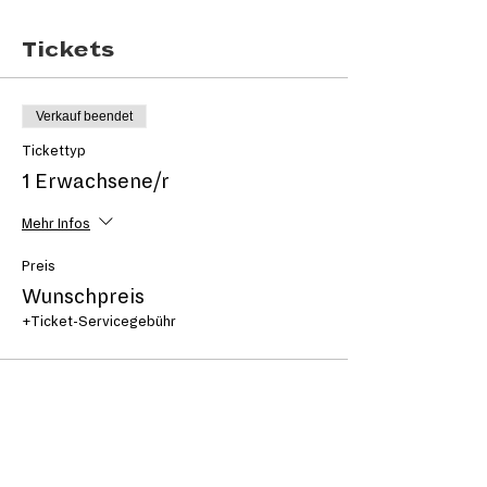
Tickets
Verkauf beendet
Tickettyp
1 Erwachsene/r
Mehr Infos
Preis
Wunschpreis
+Ticket-Servicegebühr
Verkauf beendet
Tickettyp
1 Junge Person